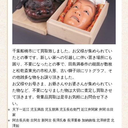
千葉船橋市にて買取致しました。お父様が集められてい
たとの事です。新しい家への引越しに伴い置き場所にも
困り、不要になったとの事で、田島満春作の能面が数枚
と松乾斎東光の市松人形、古い獅子頭にリトグラフ、そ
の他雑多な物をお譲り頂きました。
お父様やお母さま、お爺さんやお婆さんが集められてい
た物など、不要になりました物は大切に査定し買取させ
て頂きます。骨董品買取は是非お気軽にお問合せ下さ
い。
天下一近江 児玉満昌 児玉朋満 児玉長右衛門 近江井関家 井関 出目
家
阿古長兵衛 古阿古 新阿古 長澤氏春 長澤重春 加納銕哉 北澤耕雲 北
澤如