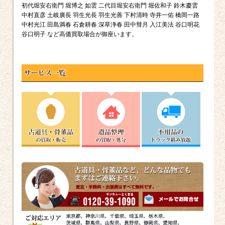
初代堀安右衛門 堀博之 如雲 二代目堀安右衛門 堀佐和子 鈴木慶雲
中村直彦 土岐廣長 羽生光長 羽生光善 下村清時 寺井一佑 橋岡一路
中村光江 田島満春 石倉耕春 深草浄春 田中彗月 入江美法 谷口明花
谷口明子 など高価買取場合が御座います。