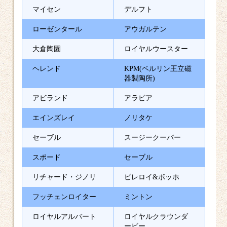
マイセン
デルフト
ローゼンタール
アウガルテン
大倉陶園
ロイヤルウースター
ヘレンド
KPM(ベルリン王立磁
器製陶所)
アビランド
アラビア
エインズレイ
ノリタケ
セーブル
スージークーパー
スポード
セーブル
リチャード・ジノリ
ビレロイ&ボッホ
フッチェンロイター
ミントン
ロイヤルアルバート
ロイヤルクラウンダ
ービー