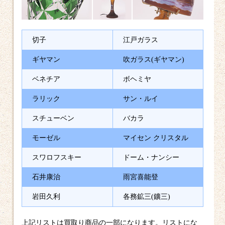
切子
江戸ガラス
ギヤマン
吹ガラス(ギヤマン)
ベネチア
ボヘミヤ
ラリック
サン・ルイ
スチューベン
バカラ
モーゼル
マイセン クリスタル
スワロフスキー
ドーム・ナンシー
石井康治
雨宮喜能登
岩田久利
各務鉱三(鑛三)
上記リストは買取り商品の一部になります。リストにな